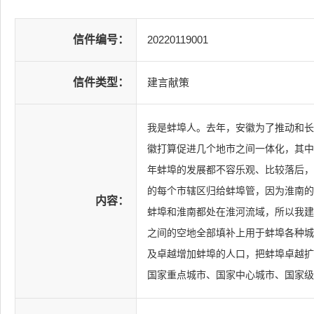
信件编号：
20220119001
信件类型：
建言献策
我是蚌埠人。去年，安徽为了推动和长
徽打算促进几个地市之间一体化，其中
年蚌埠的发展都不容乐观、比较落后，
的每个市辖区归给蚌埠管，因为淮南的
内容：
蚌埠和淮南都处在淮河流域，所以我建
之间的空地全部填补上用于蚌埠各种城
及卓越增加蚌埠的人口，把蚌埠卓越扩
国家重点城市、国家中心城市、国家级