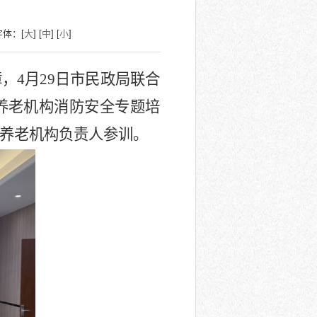
字体：[
大
] [
中
] [
小
]
障，
4月29日市民政局联合
养老机构消防安全专题培
名养老机构负责人参训。