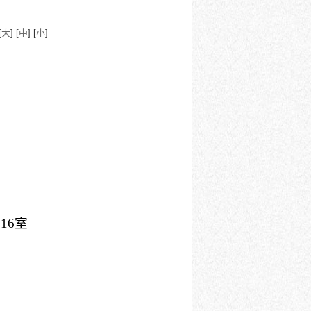
[
大
] [
中
] [
小
]
16室