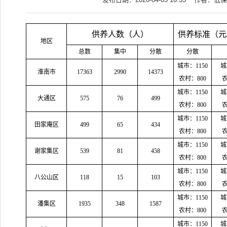
供养人数（人）
供养标准（元/
地区
总数
集中
分散
分散
城市：1150
城
淮南市
17363
2990
14373
农村：800
农
城市：1150
城
大通区
575
76
499
农村：800
农
城市：1150
城
田家庵区
499
65
434
农村：800
农
城市：1150
城
谢家集区
539
81
458
农村：800
农
城市：1150
城
八公山区
118
15
103
农村：800
农
城市：1150
城
潘集区
1935
348
1587
农村：800
农
城市：1150
城