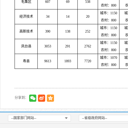
毛集区
607
69
538
农村：800
农
城市：1150
城
经济技术
34
14
20
农村：800
农
城市：1150
城
高新技术
390
138
252
农村：800
农
城市：1150
城
凤台县
3053
291
2762
农村：800
农
城市：1070
城
寿县
9613
1893
7720
农村：800
农
分享到：
--国家部门网站--
--省级政府网站--